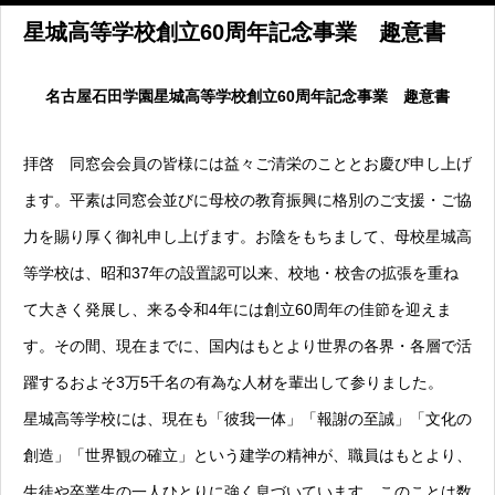
星城高等学校創立60周年記念事業 趣意書
名古屋石田学園星城高等学校創立60周年記念事業 趣意書
拝啓 同窓会会員の皆様には益々ご清栄のこととお慶び申し上げ
ます。平素は同窓会並びに母校の教育振興に格別のご支援・ご協
力を賜り厚く御礼申し上げます。お陰をもちまして、母校星城高
等学校は、昭和37年の設置認可以来、校地・校舎の拡張を重ね
て大きく発展し、来る令和4年には創立60周年の佳節を迎えま
す。その間、現在までに、国内はもとより世界の各界・各層で活
躍するおよそ3万5千名の有為な人材を輩出して参りました。
星城高等学校には、現在も「彼我一体」「報謝の至誠」「文化の
創造」「世界観の確立」という建学の精神が、職員はもとより、
生徒や卒業生の一人ひとりに強く息づいています。このことは数