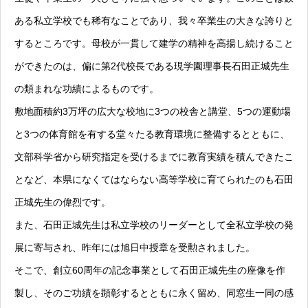
ある私立学校でも稀有なことであり、我々卒業生の大きな誇りと
するところです。母校が一貫して建学の精神を高揚し続けること
ができたのは、偏に第2代校長である現学園理事長石田正城先生
の類まれな功績によるものです。
敷地面積約3万坪の広大な校地に3つの校舎と講堂、5つの運動場
と3つの体育館を有する堂々たる教育環境に整備するとともに、
文部科学省から研究指定を受けるまでに教育実績を積んできたこ
となど、本県になくてはならない高等学校に育てられたのも石田
正城先生の偉烈です。
また、石田正城先生は私立学校のリーダーとして全私立学校の発
展に寄与され、昨年には旭日中授章を受勲されました。
そこで、創立60周年の記念事業として石田正城先生の座像を作
製し、そのご功績を顕彰するとともに永く留め、同窓生一同の感