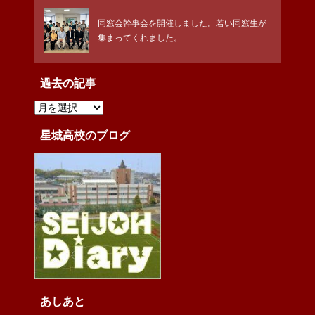
同窓会幹事会を開催しました。若い同窓生が
集まってくれました。
過去の記事
過
去
の
記
星城高校のブログ
事
あしあと