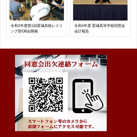
令和2年度第1回星城高校レスリ
令和4年度 星城高等学校同窓会
ング部OB会開催
会計報告