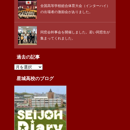
全国高等学校総合体育大会（インターハイ）
の出場者の激励会がありました。
同窓会幹事会を開催しました。若い同窓生が
集まってくれました。
過去の記事
過
去
の
記
星城高校のブログ
事